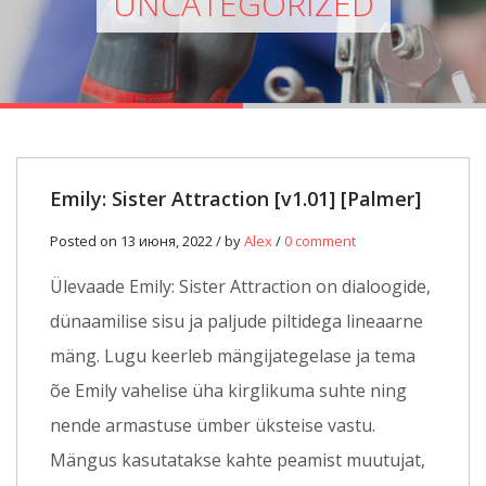
UNCATEGORIZED
Emily: Sister Attraction [v1.01] [Palmer]
Posted on 13 июня, 2022 / by
Alex
/
0 comment
Ülevaade Emily: Sister Attraction on dialoogide,
dünaamilise sisu ja paljude piltidega lineaarne
mäng. Lugu keerleb mängijategelase ja tema
õe Emily vahelise üha kirglikuma suhte ning
nende armastuse ümber üksteise vastu.
Mängus kasutatakse kahte peamist muutujat,