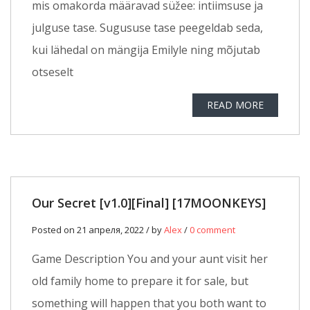
mis omakorda määravad süžee: intiimsuse ja
julguse tase. Sugususe tase peegeldab seda,
kui lähedal on mängija Emilyle ning mõjutab
otseselt
READ MORE
Our Secret [v1.0][Final] [17MOONKEYS]
Posted on 21 апреля, 2022 / by
Alex
/
0 comment
Game Description You and your aunt visit her
old family home to prepare it for sale, but
something will happen that you both want to