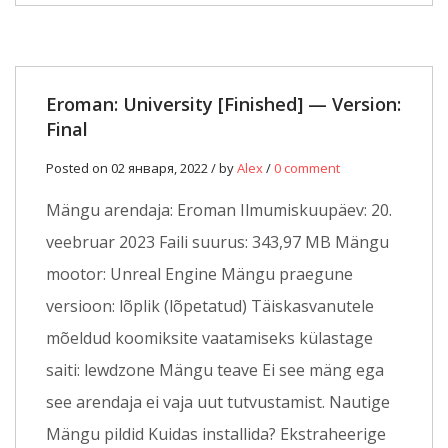
Eroman: University [Finished] — Version:
Final
Posted on 02 января, 2022 / by
Alex
/
0 comment
Mängu arendaja: Eroman Ilmumiskuupäev: 20.
veebruar 2023 Faili suurus: 343,97 MB Mängu
mootor: Unreal Engine Mängu praegune
versioon: lõplik (lõpetatud) Täiskasvanutele
mõeldud koomiksite vaatamiseks külastage
saiti: lewdzone Mängu teave Ei see mäng ega
see arendaja ei vaja uut tutvustamist. Nautige
Mängu pildid Kuidas installida? Ekstraheerige